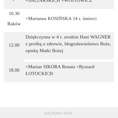
+SALTARSKICH +WÓJTOWICZ
10.30
+Marianna KOSIŃSKA 14 r. śmierci
Raków
Dziękczynna w 4 r. urodzin Hani WAGNER
z prośbą o zdrowie, błogosławieństwo Boże,
12.00
opiekę Matki Bożej
+Marian SIKORA Renata +Ryszard
18.00
ŁOTOCKICH
NASTĘPNY POST