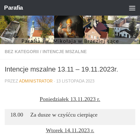
Parafia
Skip to content
BEZ KATEGORII
/
INTENCJE MSZALNE
Intencje mszalne 13.11 – 19.11.2023r.
PRZEZ
ADMINISTRATOR
·
13 LISTOPADA 2023
Poniedziałek 13.11.2023 r.
18.00
Za dusze w czyśćcu cierpiące
Wtorek 14.11.2023 r.